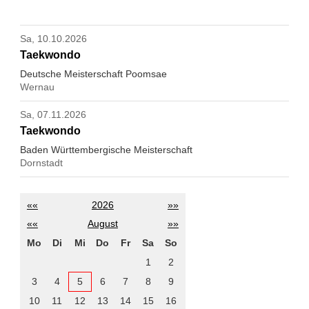
Sa, 10.10.2026
Taekwondo
Deutsche Meisterschaft Poomsae
Wernau
Sa, 07.11.2026
Taekwondo
Baden Württembergische Meisterschaft
Dornstadt
««
2026
»»
««
August
»»
Mo
Di
Mi
Do
Fr
Sa
So
1
2
3
4
5
6
7
8
9
10
11
12
13
14
15
16