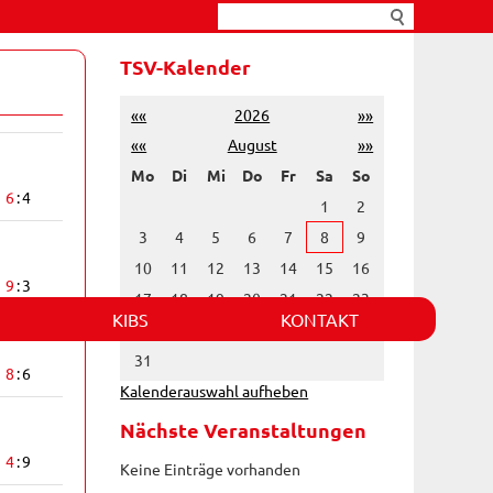
TSV-Kalender
««
2026
»»
««
August
»»
Mo
Di
Mi
Do
Fr
Sa
So
6
4
1
2
3
4
5
6
7
8
9
10
11
12
13
14
15
16
9
3
17
18
19
20
21
22
23
KIBS
KONTAKT
24
25
26
27
28
29
30
31
8
6
Kalenderauswahl aufheben
Nächste Veranstaltungen
4
9
Keine Einträge vorhanden