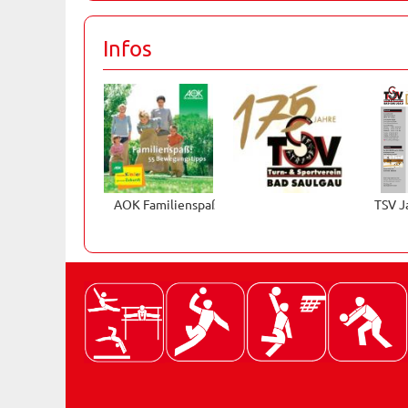
Infos
AOK Familienspaß
TSV J