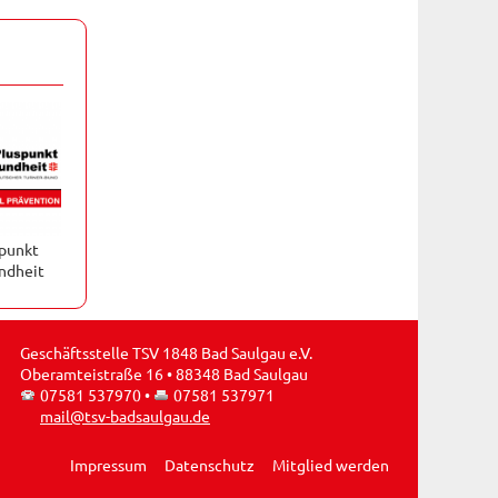
punkt
ndheit
Geschäftsstelle TSV 1848 Bad Saulgau e.V.
Oberamteistraße 16 • 88348 Bad Saulgau
07581 537970
•
07581 537971
mail@tsv-badsaulgau.de
Impressum
Datenschutz
Mitglied werden