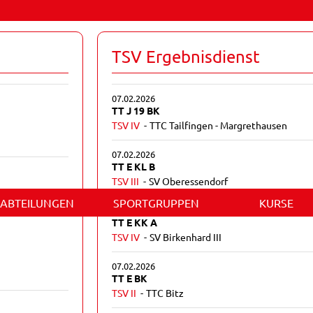
TSV Ergebnisdienst
07.02.2026
TT J 19 BK
TSV IV
TTC Tailfingen - Margrethausen
07.02.2026
TT E KL B
TSV III
SV Oberessendorf
ABTEILUNGEN
SPORTGRUPPEN
KURSE
07.02.2026
TT E KK A
TSV IV
SV Birkenhard III
07.02.2026
TT E BK
TSV II
TTC Bitz