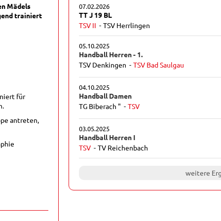
en Mädels
07.02.2026
TT J 19 BL
end trainiert
TSV II
TSV Herrlingen
05.10.2025
Handball Herren - 1.
TSV Denkingen
TSV Bad Saulgau
04.10.2025
Handball Damen
iert für
n.
TG Biberach "
TSV
ppe antreten,
03.05.2025
Handball Herren I
aphie
TSV
TV Reichenbach
weitere Er