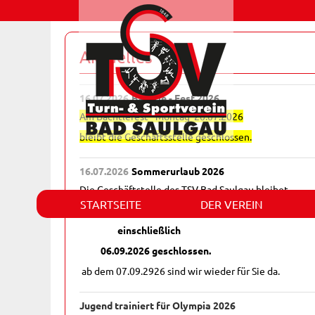
Aktuelles
16.07.2026
Bächtle - Fest 2026
Am Bächtlefest - Montag 20.07.2026
bleibt die Geschäftsstelle geschlossen.
16.07.2026
Sommerurlaub 2026
Die Geschäftstelle des TSV Bad Saulgau bleibet
STARTSEITE
DER VEREIN
vom 03.08.2026 bis
einschließlich
06.09.2026 geschlossen.
ab dem 07.09.2926 sind wir wieder für Sie da.
Jugend trainiert für Olympia 2026