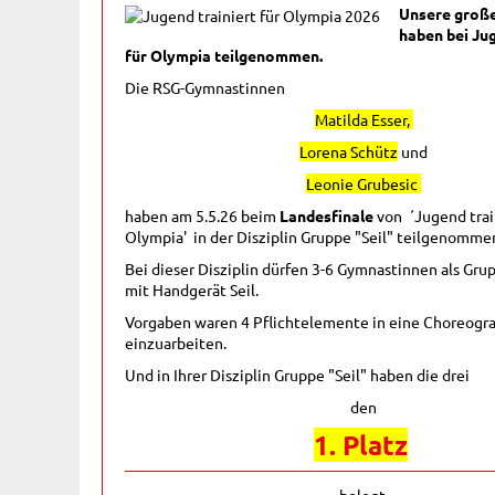
Unsere groß
haben bei Jug
für Olympia teilgenommen.
Die RSG-Gymnastinnen
Matilda Esser,
Lorena Schütz
und
Leonie Grubesic
haben am 5.5.26 beim
Landesfinale
von ´Jugend train
Olympia' in der Disziplin Gruppe "Seil" teilgenomme
Bei dieser Disziplin dürfen 3-6 Gymnastinnen als Gru
mit Handgerät Seil.
Vorgaben waren 4 Pflichtelemente in eine Choreogr
einzuarbeiten.
Und in Ihrer Disziplin Gruppe "Seil" haben die drei
den
1. Platz